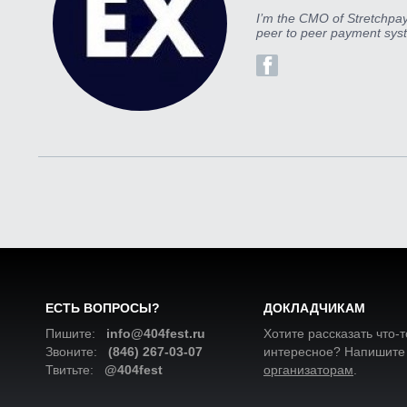
I’m the CMO of Stretchpay
peer to peer payment sys
ЕСТЬ ВОПРОСЫ?
ДОКЛАДЧИКАМ
Пишите:
info@404fest.ru
Хотите рассказать что-т
Звоните:
(846) 267-03-07
интересное? Напишите
Твитьте:
@404fest
организаторам
.