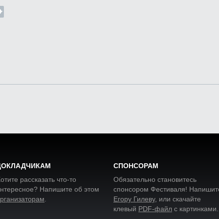
ДОКЛАДЧИКАМ
СПОНСОРАМ
отите рассказать что-то
Обязательно становитесь
нтересное? Напишите об этом
спонсором Фестиваля! Напишит
рганизаторам
.
Егору Гилеву
, или скачайте
клевый
PDF-файл
с картинками
.