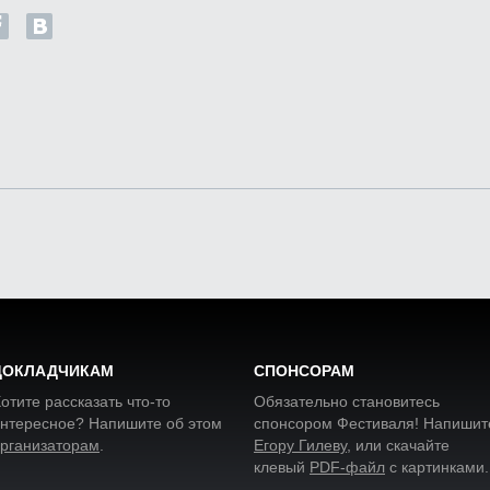
ДОКЛАДЧИКАМ
СПОНСОРАМ
отите рассказать что-то
Обязательно становитесь
нтересное? Напишите об этом
спонсором Фестиваля! Напишит
рганизаторам
.
Егору Гилеву
, или скачайте
клевый
PDF-файл
с картинками
.