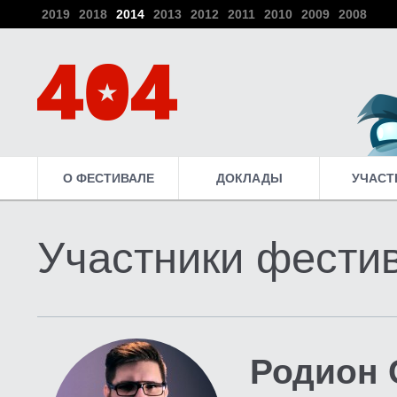
2019
2018
2014
2013
2012
2011
2010
2009
2008
О ФЕСТИВАЛЕ
ДОКЛАДЫ
УЧАСТ
Участники фести
Родион 