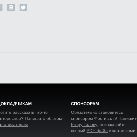
ДОКЛАДЧИКАМ
СПОНСОРАМ
отите рассказать что-то
Обязательно становитесь
нтересное? Напишите об этом
спонсором Фестиваля! Напишит
рганизаторам
.
Егору Гилеву
, или скачайте
клевый
PDF-файл
с картинками
.