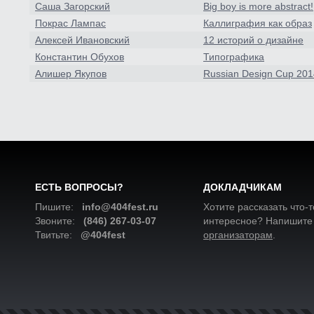
Саша Загорский
Big boy is more abstract!
Покрас Лампас
Каллиграфия как образ
Алексей Ивановский
12 историй о дизайне
Константин Обухов
Типографика
Алишер Якупов
Russian Design Cup 201
ЕСТЬ ВОПРОСЫ?
ДОКЛАДЧИКАМ
Пишите:
info@404fest.ru
Хотите рассказать что-т
Звоните:
(846) 267-03-07
интересное? Напишите
Твитьте:
@404fest
организаторам
.