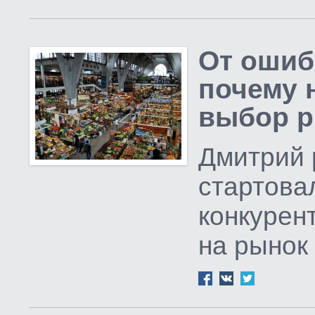
От ошибк
почему 
выбор 
Дмитрий 
стартовал
конкурен
на рынок