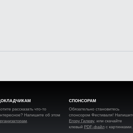
ДОКЛАДЧИКАМ
СПОНСОРАМ
отите рассказать что-то
Обязательно становитесь
нтересное? Напишите об этом
спонсором Фестиваля! Напишит
рганизаторам
.
Егору Гилеву
, или скачайте
клевый
PDF-файл
с картинками
.