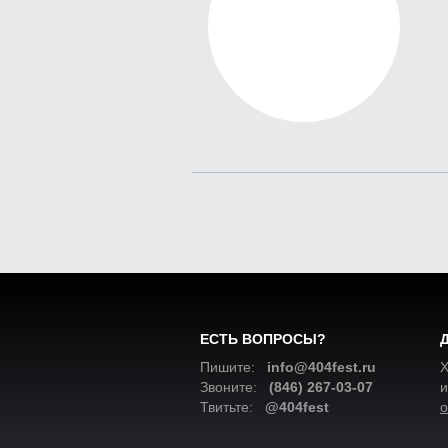
ЕСТЬ ВОПРОСЫ?
Пишите:
info@404fest.ru
Х
Звоните:
(846) 267-03-07
и
Твитьте:
@404fest
о