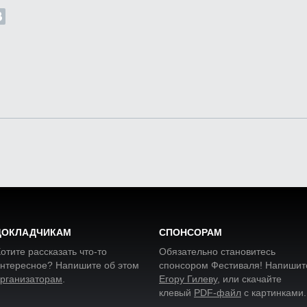
ДОКЛАДЧИКАМ
СПОНСОРАМ
отите рассказать что-то
Обязательно становитесь
нтересное? Напишите об этом
спонсором Фестиваля! Напишит
рганизаторам
.
Егору Гилеву
, или скачайте
клевый
PDF-файл
с картинками
.