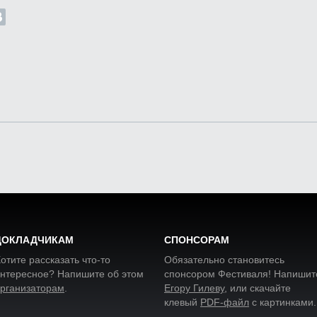
ДОКЛАДЧИКАМ
СПОНСОРАМ
отите рассказать что-то
Обязательно становитесь
нтересное? Напишите об этом
спонсором Фестиваля! Напишит
рганизаторам
.
Егору Гилеву
, или скачайте
клевый
PDF-файл
с картинками
.