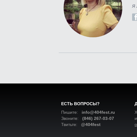
Я 
ЕСТЬ ВОПРОСЫ?
Пишите:
info@404fest.ru
Х
Звоните:
(846) 267-03-07
и
Твитьте:
@404fest
о