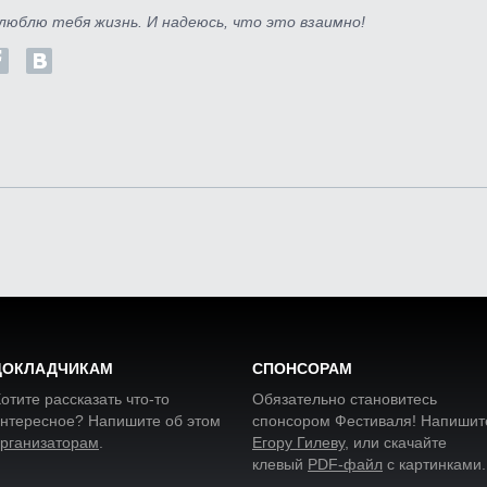
люблю тебя жизнь. И надеюсь, что это взаимно!
ДОКЛАДЧИКАМ
СПОНСОРАМ
отите рассказать что-то
Обязательно становитесь
нтересное? Напишите об этом
спонсором Фестиваля! Напишит
рганизаторам
.
Егору Гилеву
, или скачайте
клевый
PDF-файл
с картинками
.