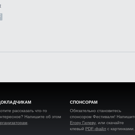
1
ДОКЛАДЧИКАМ
СПОНСОРАМ
отите рассказать что-то
Обязательно становитесь
нтересное? Напишите об этом
спонсором Фестиваля! Напишит
рганизаторам
.
Егору Гилеву
, или скачайте
клевый
PDF-файл
с картинками
.