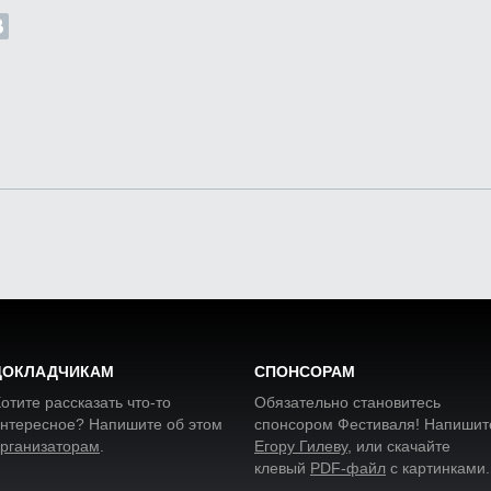
ДОКЛАДЧИКАМ
СПОНСОРАМ
отите рассказать что-то
Обязательно становитесь
нтересное? Напишите об этом
спонсором Фестиваля! Напишит
рганизаторам
.
Егору Гилеву
, или скачайте
клевый
PDF-файл
с картинками
.