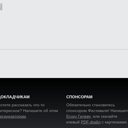
ДОКЛАДЧИКАМ
СПОНСОРАМ
отите рассказать что-то
Обязательно становитесь
нтересное? Напишите об этом
спонсором Фестиваля! Напишит
рганизаторам
.
Егору Гилеву
, или скачайте
клевый
PDF-файл
с картинками
.