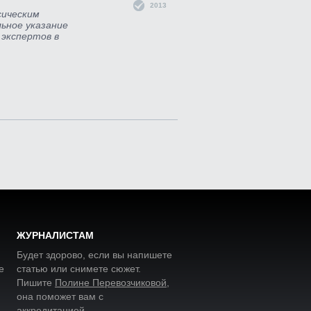
2013
сическим
ьное указание
 экспертов в
ЖУРНАЛИСТАМ
Будет здорово, если вы напишете
е
статью или снимете сюжет.
Пишите
Полине Перевозчиковой
,
она поможет вам с
аккредитацией.