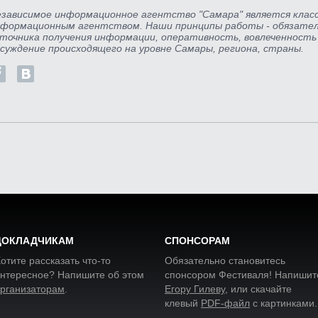
зависимое информационное агентство "Самара" является клас
формационным агентством. Наши принципы работы - обязател
точника получения информации, оперативность, вовлеченность
суждение происходящего на уровне Самары, региона, страны.
ДОКЛАДЧИКАМ
СПОНСОРАМ
отите рассказать что-то
Обязательно становитесь
нтересное? Напишите об этом
спонсором Фестиваля! Напишит
рганизаторам
.
Егору Гилеву
, или скачайте
клевый
PDF-файл
с картинками
.