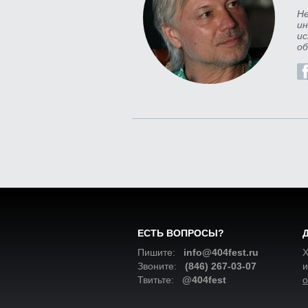
Не
ин
ис
об
ЕСТЬ ВОПРОСЫ?
Пишите:
info@404fest.ru
Х
Звоните:
(846) 267-03-07
и
Твитьте:
@404fest
о