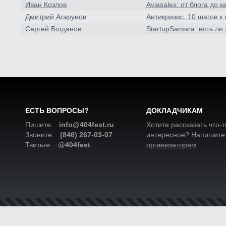
Иван Козлов
Aviasales: от блога до
Дмитрий Агарунов
Антикризис. 10 шагов к
Сергей Богданов
StartupSаmara: есть ли
ЕСТЬ ВОПРОСЫ?
ДОКЛАДЧИКАМ
Пишите:
info@404fest.ru
Хотите рассказать что-т
Звоните:
(846) 267-03-07
интересное? Напишите
Твитьте:
@404fest
организаторам
.