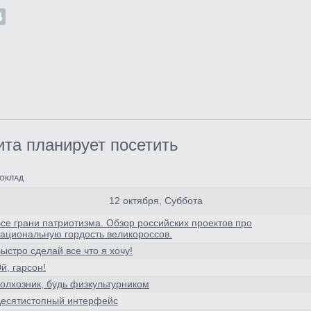
ита планирует посетить
ОКЛАД
12 октября, Суббота
се грани патриотизма. Обзор российских проектов про
ациональную гордость великороссов.
ыстро сделай все что я хочу!
й, гарсон!
олхозник, будь физкультурником
есятистопный интерфейс