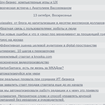
оу-бизнес, компьютерные игры и UX
ворческая встреча с Анатолием Вассерманом
13 октября, Воскресенье
viasales: от блога до капитализации в десятки миллионов долларов
братная связь с пользователями: роботы и люди
ои новые ошибки и что я узнал про менеджмент за прошедший год
окус на досках
ффективная оценка целевой аудитории в digital-пространстве
нтикризис. 10 шагов к перезагрузке
ережливый стартап в knopka.com
есконечное видеопроизводство
tartupSаmara: есть ли жизнь за МКАДом?
втоматизируйся или умри
ри реальных провала при создании ИТ-бизнеса
ак завалить старт продаж стартапа еще до их начала
ак мы автоматизировали работу редакции и к чему это привело
олакратия. Непонятное слово и способ управлять крупной
омпанией без иерархии и руководителей.