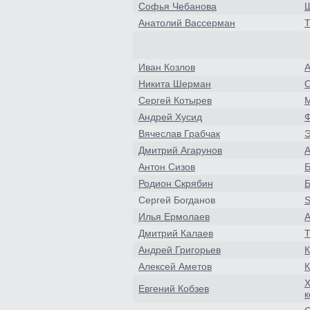
Софья Чебанова
Ш
Анатолий Вассерман
Т
Иван Козлов
A
Никита Шерман
О
Сергей Котырев
М
Андрей Хусид
Ф
Вячеслав Грабчак
Э
Дмитрий Агарунов
А
Антон Сизов
Б
Родион Скрябин
Б
Сергей Богданов
S
Илья Ермолаев
А
Дмитрий Калаев
Т
Андрей Григорьев
К
Алексей Аметов
К
Х
Евгений Кобзев
к